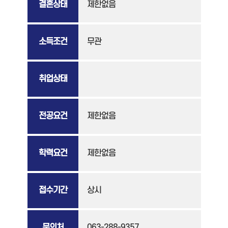
결혼상태
제한없음
소득조건
무관
취업상태
전공요건
제한없음
학력요건
제한없음
접수기간
상시
문의처
063-288-9357