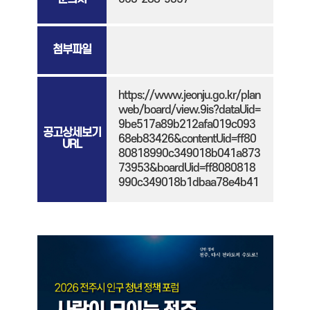
첨부파일
https://www.jeonju.go.kr/plan
web/board/view.9is?dataUid=
9be517a89b212afa019c093
공고상세보기
68eb83426&contentUid=ff80
URL
80818990c349018b041a873
73953&boardUid=ff8080818
990c349018b1dbaa78e4b41