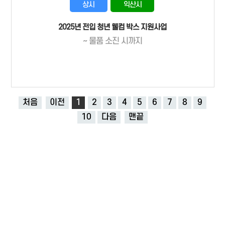
상시
익산시
2025년 전입 청년 웰컴 박스 지원사업
~ 물품 소진 시까지
처음
이전
1
2
3
4
5
6
7
8
9
10
다음
맨끝