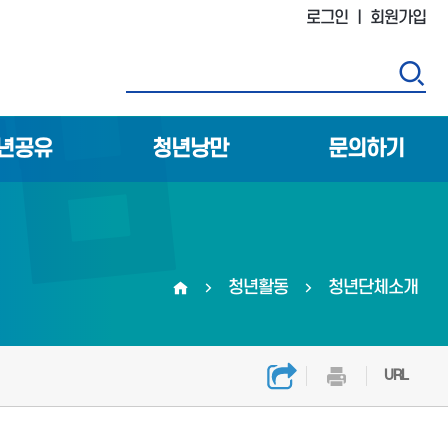
로그인
ㅣ
회원가입
검
년공유
청년낭만
문의하기
청년활동
청년단체소개
홈
URL