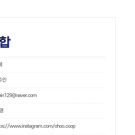
합
제
수인
oin129@naver.com
0명
tps://www.instagram.com/ohoo.coop