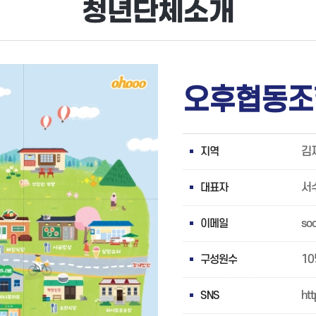
청년단체소개
오후협동조
지역
김
대표자
서
이메일
so
구성원수
1
SNS
ht